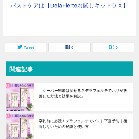
バストケアは【DelaFierteお試しキットＤＸ】
Tweet
0
0
関連記事
「クーパー靭帯は戻せる？デラフェルテでハリが改
善した方法と効果を解説」
卒乳前に必読！デラフェルテでバスト下垂予防｜後
悔しないための秘訣と使い方