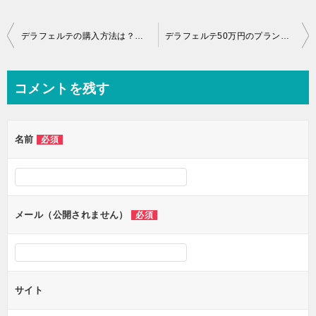
投
デラフェルテの購入方法は？簡単に注文できるバストアップケア
デラフェルテ50万円のプランも売れるわけ！1000円で試せる効果が魅力で手放せず
稿
ナ
コメントを残す
ビ
ゲ
名前
必須
ー
シ
ョ
ン
メール（公開されません）
必須
サイト