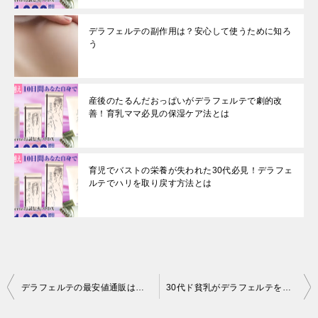
デラフェルテの副作用は？安心して使うために知ろ
う
産後のたるんだおっぱいがデラフェルテで劇的改
善！育乳ママ必見の保湿ケア法とは
育児でバストの栄養が失われた30代必見！デラフェ
ルテでハリを取り戻す方法とは
投
デラフェルテの最安値通販は公式サイトのDXキット！楽天やアマゾンで買えず安い
30代ド貧乳がデラフェルテを１ヶ月試した効果や結果を紹介
稿