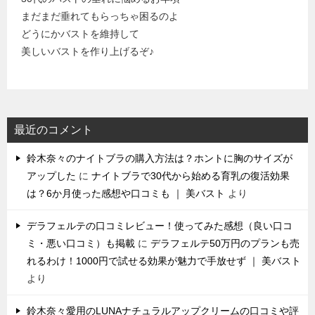
まだまだ垂れてもらっちゃ困るのよ
どうにかバストを維持して
美しいバストを作り上げるぞ♪
最近のコメント
鈴木奈々のナイトブラの購入方法は？ホントに胸のサイズが
アップした
に
ナイトブラで30代から始める育乳の復活効果
は？6か月使った感想や口コミも ｜ 美バスト
より
デラフェルテの口コミレビュー！使ってみた感想（良い口コ
ミ・悪い口コミ）も掲載
に
デラフェルテ50万円のプランも売
れるわけ！1000円で試せる効果が魅力で手放せず ｜ 美バスト
より
鈴木奈々愛用のLUNAナチュラルアップクリームの口コミや評