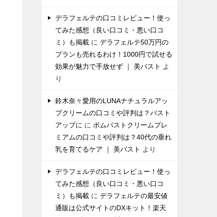
デラフェルテの口コミレビュー！使っ
てみた感想（良い口コミ・悪い口コ
ミ）も掲載
に
デラフェルテ50万円の
プランも売れるわけ！1000円で試せる
効果が魅力で手放せず ｜ 美バスト
よ
り
鈴木奈々愛用のLUNAナチュラルアッ
プクリームの口コミや評判は？バスト
アップに
に
ボムバストクリームプレ
ミアムの口コミや評判は？40代の垂れ
乳を育てるケア ｜ 美バスト
より
デラフェルテの口コミレビュー！使っ
てみた感想（良い口コミ・悪い口コ
ミ）も掲載
に
デラフェルテの最安値
通販は公式サイトのDXキット！楽天